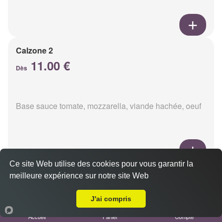
Calzone 2
11.00 €
Dès
Base sauce tomate, mozzarella, viande hachée, oeuf
Ce site Web utilise des cookies pour vous garantir la
Calzon 3
meilleure expérience sur notre site Web
Livraison sur Reims Murigny
11.00 €
Dès
J'ai compris
Accueil
Panier
Compte