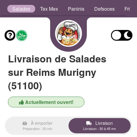
es
Salades
Tex Mex
Paninis
Defsoces
Frites
Livraison de Salades
sur Reims Murigny
(51100)
Actuellement ouvert!
À emporter
Livraison
Préparation : 20 min
Livraison : 30 à 45 mn