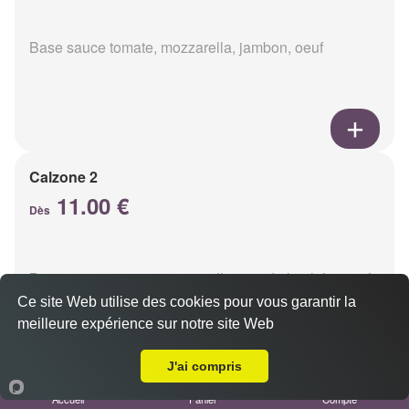
Base sauce tomate, mozzarella, jambon, oeuf
Calzone 2
11.00 €
Dès
Base sauce tomate, mozzarella, viande hachée, oeuf
Ce site Web utilise des cookies pour vous garantir la
meilleure expérience sur notre site Web
A Emporter sur Reims Murigny
J'ai compris
Accueil
Panier
Compte
Calzon 3