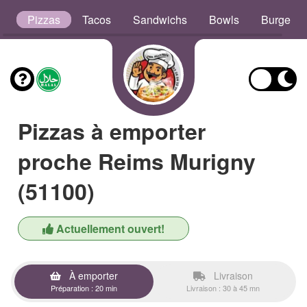
s
Pizzas
Tacos
Sandwichs
Bowls
Burgers
Pizzas à emporter
proche Reims Murigny
(51100)
Actuellement ouvert!
À emporter
Livraison
Préparation : 20 min
Livraison : 30 à 45 mn