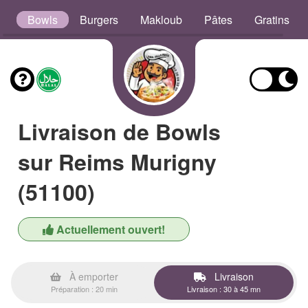
s
Bowls
Burgers
Makloub
Pâtes
Gratins
Livraison de Bowls
sur Reims Murigny
(51100)
Actuellement ouvert!
À emporter
Livraison
Préparation : 20 min
Livraison : 30 à 45 mn