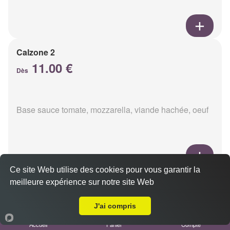
Calzone 2
11.00 €
Dès
Base sauce tomate, mozzarella, viande hachée, oeuf
Ce site Web utilise des cookies pour vous garantir la
Calzon 3
meilleure expérience sur notre site Web
Livraison sur Reims Murigny
11.00 €
Dès
J'ai compris
Accueil
Panier
Compte