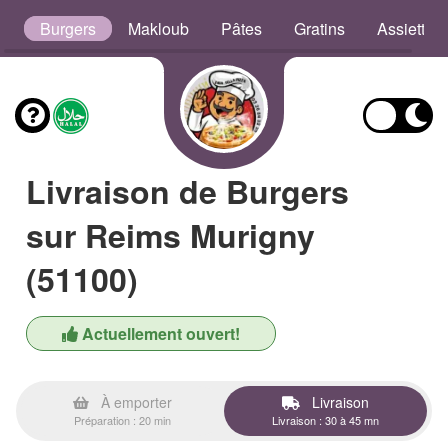
s
Burgers
Makloub
Pâtes
Gratins
Assiettes
Livraison de Burgers
sur Reims Murigny
(51100)
Actuellement ouvert!
À emporter
Livraison
Préparation : 20 min
Livraison : 30 à 45 mn