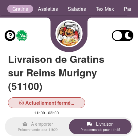
s
Gratins
Assiettes
Salades
Tex Mex
Panin
Livraison de Gratins
sur Reims Murigny
(51100)
Actuellement fermé...
11h00 - 03h00
À emporter
Livraison
Précommande pour 11h20
Précommande pour 11h45