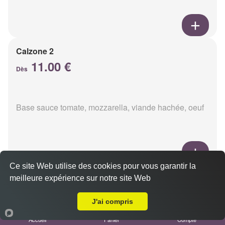
Calzone 2
11.00 €
Dès
Base sauce tomate, mozzarella, viande hachée, oeuf
Ce site Web utilise des cookies pour vous garantir la
Calzon 3
meilleure expérience sur notre site Web
Livraison sur Reims Murigny
11.00 €
Dès
J'ai compris
Accueil
Panier
Compte