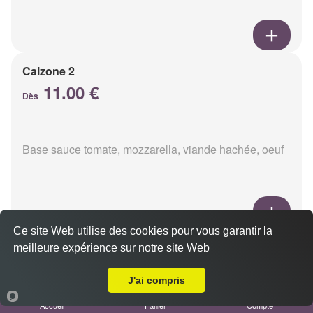
Calzone 2
11.00 €
Dès
Base sauce tomate, mozzarella, viande hachée, oeuf
Ce site Web utilise des cookies pour vous garantir la
Calzon 3
meilleure expérience sur notre site Web
Livraison sur Reims Chemin Vert
11.00 €
Dès
J'ai compris
Accueil
Panier
Compte