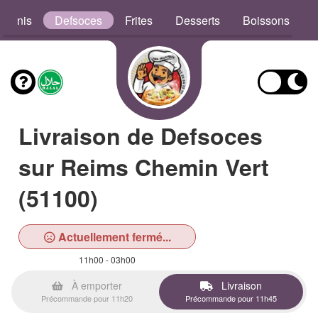
aninis
Defsoces
Frites
Desserts
Boissons
Livraison de Defsoces
sur Reims Chemin Vert
(51100)
Actuellement fermé...
11h00 - 03h00
À emporter
Livraison
Précommande pour 11h20
Précommande pour 11h45