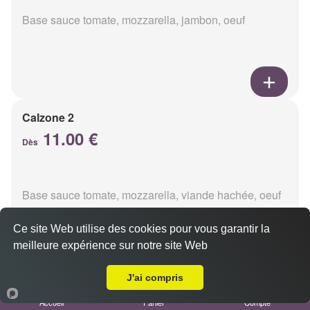
Base sauce tomate, mozzarella, jambon, oeuf
Calzone 2
11.00 €
Dès
Base sauce tomate, mozzarella, viande hachée, oeuf
Ce site Web utilise des cookies pour vous garantir la
meilleure expérience sur notre site Web
A Emporter sur Reims Chemin Vert
J'ai compris
Calzon 3
Accueil
Panier
Compte