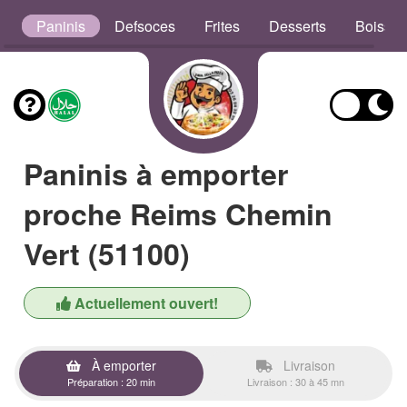
x
Paninis
Defsoces
Frites
Desserts
Boisso
Paninis à emporter
proche Reims Chemin
Vert (51100)
Actuellement ouvert!
À emporter
Livraison
Préparation : 20 min
Livraison : 30 à 45 mn