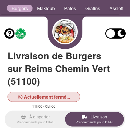
s
Burgers
Makloub
Pâtes
Gratins
Assiettes
Livraison de Burgers
sur Reims Chemin Vert
(51100)
Actuellement fermé...
11h00 - 05h00
À emporter
Livraison
Précommande pour 11h20
Précommande pour 11h45