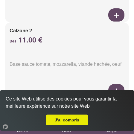
Calzone 2
11.00 €
Dès
Base sauce tomate, mozzarella, viande hachée, oeuf
Ce site Web utilise des cookies pour vous garantir la
Calzon 3
meilleure expérience sur notre site Web
Livraison sur Reims Chemin Vert
11.00 €
Dès
J'ai compris
Accueil
Panier
Compte