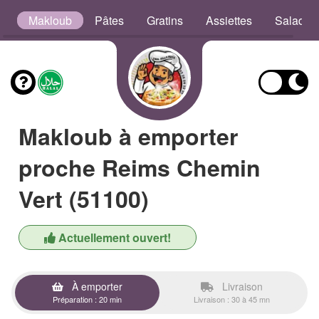
s
Makloub
Pâtes
Gratins
Assiettes
Salades
Makloub à emporter
proche Reims Chemin
Vert (51100)
Actuellement ouvert!
À emporter
Livraison
Préparation : 20 min
Livraison : 30 à 45 mn