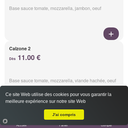
Base sauce tomate, mozzarella, jambon, oeuf
Calzone 2
11.00 €
Dès
Base sauce tomate, mozzarella, viande hachée, oeuf
Ce site Web utilise des cookies pour vous garantir la
meilleure expérience sur notre site Web
A Emporter sur Reims Chemin Vert
J'ai compris
Calzon 3
Accueil
Panier
Compte