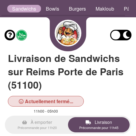
s
Sandwichs
Bowls
Burgers
Makloub
Pâte
Livraison de Sandwichs
sur Reims Porte de Paris
(51100)
Actuellement fermé...
11h00 - 05h00
À emporter
Livraison
Précommande pour 11h20
Précommande pour 11h45