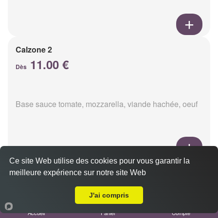
Calzone 2
11.00 €
Dès
Base sauce tomate, mozzarella, viande hachée, oeuf
Ce site Web utilise des cookies pour vous garantir la
Calzon 3
meilleure expérience sur notre site Web
Livraison sur Reims Porte de Paris
11.00 €
Dès
J'ai compris
Accueil
Panier
Compte