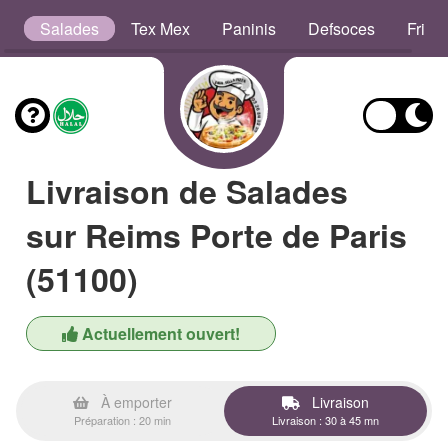
es
Salades
Tex Mex
Paninis
Defsoces
Frites
Livraison de Salades
sur Reims Porte de Paris
(51100)
Actuellement ouvert!
À emporter
Livraison
Préparation : 20 min
Livraison : 30 à 45 mn