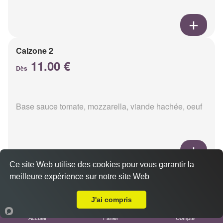
Calzone 2
11.00 €
Dès
Base sauce tomate, mozzarella, viande hachée, oeuf
Ce site Web utilise des cookies pour vous garantir la
Calzon 3
meilleure expérience sur notre site Web
Livraison sur Reims Porte de Paris
11.00 €
Dès
J'ai compris
Accueil
Panier
Compte