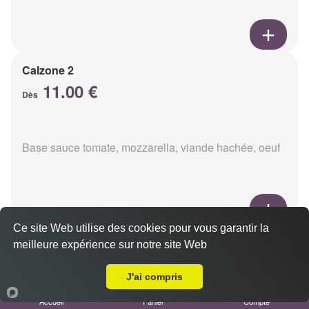
Calzone 2
11.00 €
Dès
Base sauce tomate, mozzarella, viande hachée, oeuf
Ce site Web utilise des cookies pour vous garantir la
Calzon 3
meilleure expérience sur notre site Web
Livraison sur Reims Porte de Paris
11.00 €
Dès
J'ai compris
Accueil
Panier
Compte