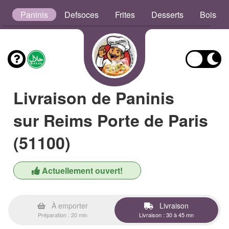
x
Paninis
Defsoces
Frites
Desserts
Boisso
Livraison de Paninis
sur Reims Porte de Paris
(51100)
Actuellement ouvert!
À emporter
Livraison
Préparation : 20 min
Livraison : 30 à 45 mn