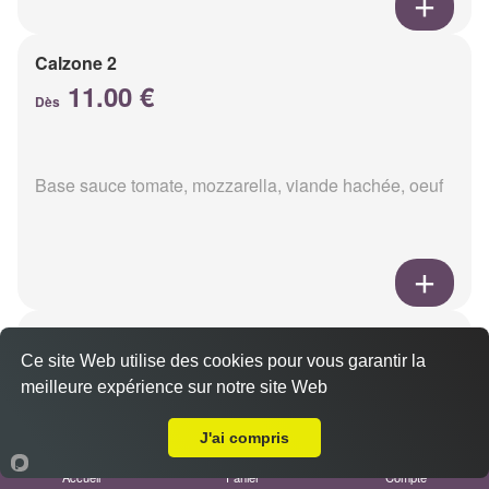
Calzone 2
11.00 €
Dès
Base sauce tomate, mozzarella, viande hachée, oeuf
Calzon 3
Ce site Web utilise des cookies pour vous garantir la
11.00 €
Dès
meilleure expérience sur notre site Web
Livraison sur Reims Jamin
J'ai compris
Base sauce tomate, mozzarella, oeuf, poulet,
Accueil
Panier
Compte
champignons