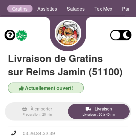
s
Gratins
Assiettes
Salades
Tex Mex
Panin
Livraison de Gratins
sur Reims Jamin (51100)
Actuellement ouvert!
À emporter
Livraison
Préparation : 20 min
Livraison : 30 à 45 mn
03.26.84.32.39