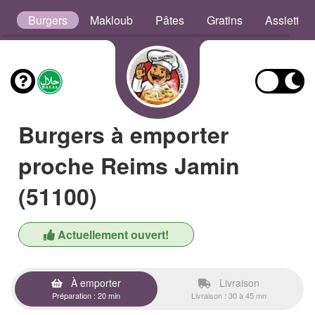
s
Burgers
Makloub
Pâtes
Gratins
Assiettes
Burgers à emporter
proche Reims Jamin
(51100)
Actuellement ouvert!
À emporter
Livraison
Préparation : 20 min
Livraison : 30 à 45 mn