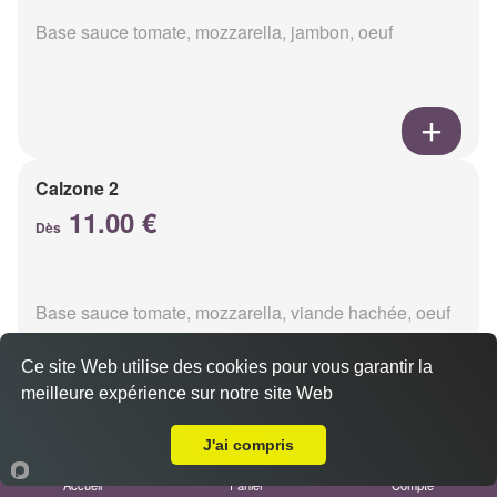
Base sauce tomate, mozzarella, jambon, oeuf
Calzone 2
11.00 €
Dès
Base sauce tomate, mozzarella, viande hachée, oeuf
Ce site Web utilise des cookies pour vous garantir la
meilleure expérience sur notre site Web
A Emporter sur Reims Jamin
J'ai compris
Calzon 3
Accueil
Panier
Compte