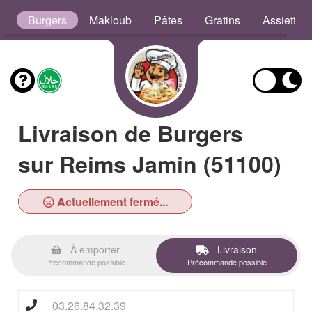
s
Burgers
Makloub
Pâtes
Gratins
Assiettes
Livraison de Burgers
sur Reims Jamin (51100)
Actuellement fermé...
À emporter
Livraison
Précommande possible
Précommande possible
03.26.84.32.39