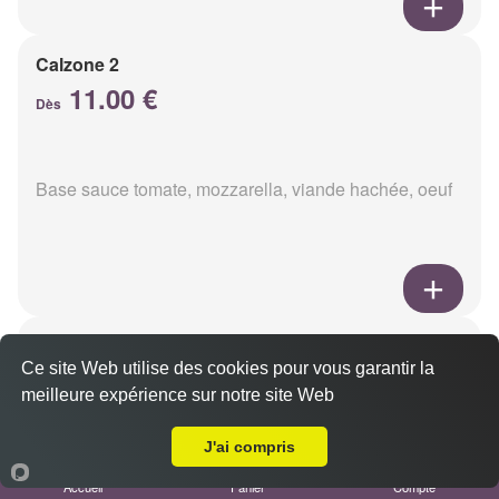
Calzone 2
11.00 €
Dès
Base sauce tomate, mozzarella, viande hachée, oeuf
Calzon 3
Ce site Web utilise des cookies pour vous garantir la
11.00 €
Dès
meilleure expérience sur notre site Web
Livraison sur Reims Jamin
J'ai compris
Base sauce tomate, mozzarella, oeuf, poulet,
Accueil
Panier
Compte
champignons