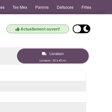
des
Tex Mex
Paninis
Defsoces
Frites
Desser
Actuellement ouvert!
Livraison
Livraison : 30 à 45 mn