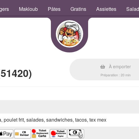
gers
Makloub
Pâtes
Gratins
Assiettes
Sala
À emporter
(51420)
Préparation : 20 min
a, poulet frit, salades, sandwiches, tacos, tex mex