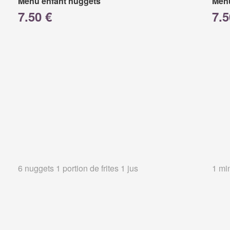
Menu enfant nuggets
Menu
7.50 €
7.5
6 nuggets 1 portion de frites 1 jus
1 min