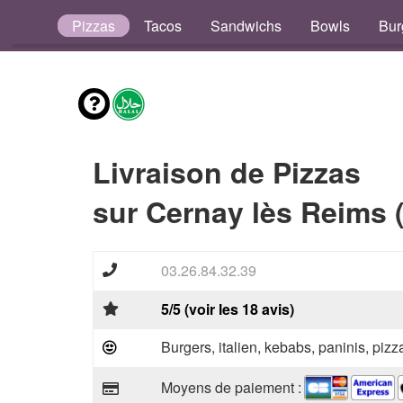
nfants
Pizzas
Tacos
Sandwichs
Bowls
Bur
Livraison de Pizzas
sur Cernay lès Reims 
03.26.84.32.39
5/5 (voir les 18 avis)
Burgers, italien, kebabs, paninis, pizz
Moyens de paiement :