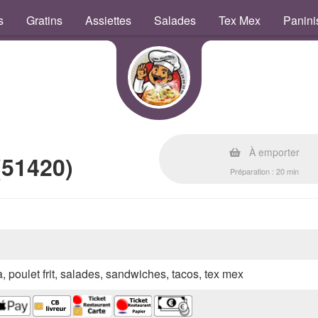
s
Gratins
Assiettes
Salades
Tex Mex
Panini
À emporter
(51420)
Préparation : 20 min
a, poulet frit, salades, sandwiches, tacos, tex mex