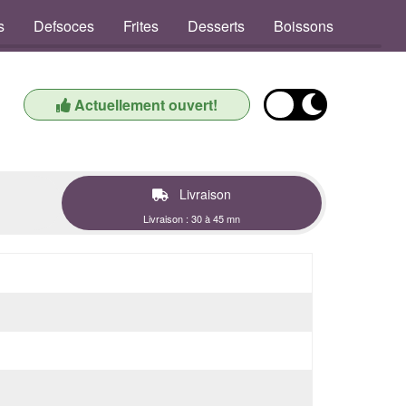
s
Defsoces
Frites
Desserts
Boissons
Actuellement ouvert!
Livraison
Livraison : 30 à 45 mn