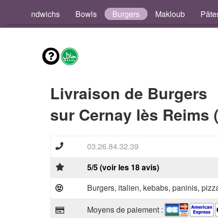
os
Sandwichs
Bowls
Burgers
Makloub
Pâte
Livraison de Burgers
sur Cernay lès Reims 
03.26.84.32.39
5/5 (voir les 18 avis)
Burgers, italien, kebabs, paninis, pizz
Moyens de paiement :