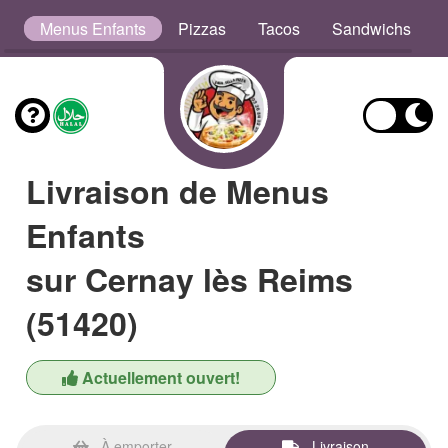
s
Menus Enfants
Pizzas
Tacos
Sandwichs
Livraison de Menus
Enfants
sur Cernay lès Reims
(51420)
Actuellement ouvert!
À emporter
Livraison