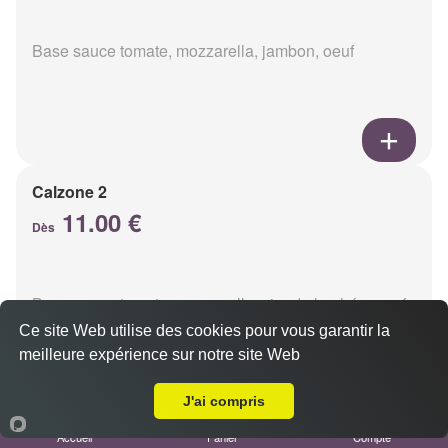
Base sauce tomate, mozzarella, jambon, oeuf
Calzone 2
11.00 €
Dès
Base sauce tomate, mozzarella, viande hachée, oeuf
Ce site Web utilise des cookies pour vous garantir la
meilleure expérience sur notre site Web
Livraison sur Cernay lès Reims
J'ai compris
Accueil
Panier
Compte
Calzon 3