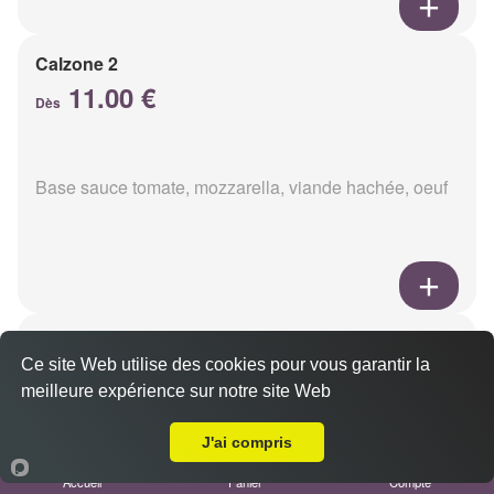
Calzone 2
11.00 €
Dès
Base sauce tomate, mozzarella, viande hachée, oeuf
Calzon 3
Ce site Web utilise des cookies pour vous garantir la
11.00 €
Dès
meilleure expérience sur notre site Web
Livraison sur Berru
J'ai compris
Base sauce tomate, mozzarella, oeuf, poulet,
Accueil
Panier
Compte
champignons