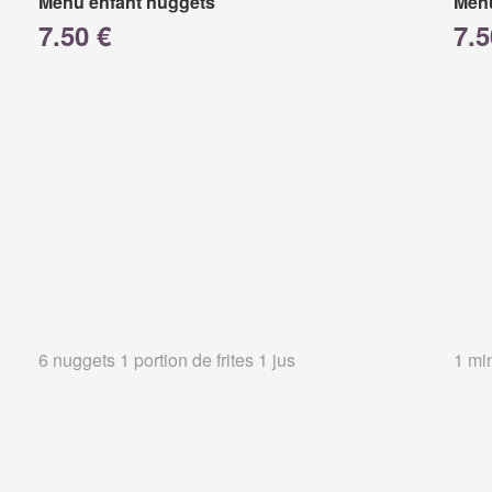
Menu enfant nuggets
Menu
7.50 €
7.5
6 nuggets 1 portion de frites 1 jus
1 min