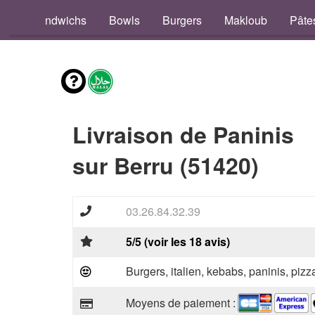
os
Sandwichs
Bowls
Burgers
Makloub
Pâte
Livraison de Paninis
sur Berru (51420)
03.26.84.32.39
5/5 (voir les 18 avis)
Burgers, italien, kebabs, paninis, pizz
Moyens de paiement :