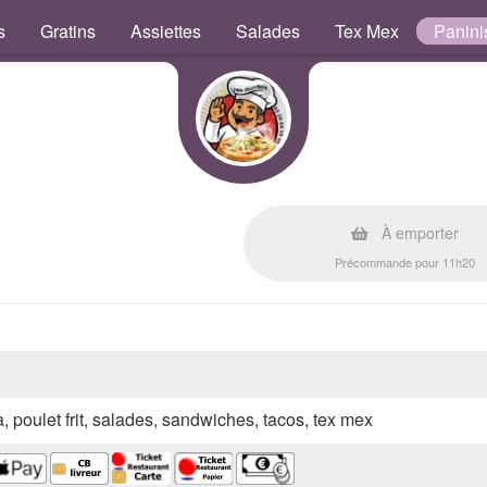
s
Gratins
Assiettes
Salades
Tex Mex
Panini
À emporter
Précommande pour 11h20
a, poulet frit, salades, sandwiches, tacos, tex mex