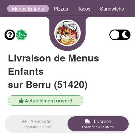
s
Menus Enfants
Pizzas
Tacos
Sandwichs
Livraison de Menus
Enfants
sur Berru (51420)
Actuellement ouvert!
À emporter
Livraison
Préparation : 20 min
Livraison : 30 à 45 mn