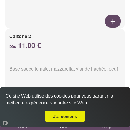
Calzone 2
11.00 €
Dès
Base sauce tomate, mozzarella, viande hachée, oeuf
Ce site Web utilise des cookies pour vous garantir la
meilleure expérience sur notre site Web
Livraison sur Berru
Calzon 3
11.00 €
J'ai compris
Dès
Accueil
Panier
Compte