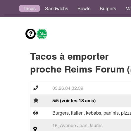
Pizzas
Tacos
Sandwichs
Bowls
Burgers
Ma
Tacos à emporter
proche Reims Forum (
03.26.84.32.39
5/5 (voir les 18 avis)
Burgers, italien, kebabs, paninis, pizz
16, Avenue Jean Jaurès