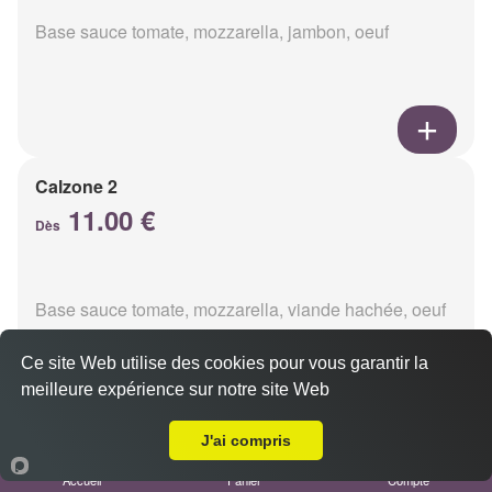
Base sauce tomate, mozzarella, jambon, oeuf
Calzone 2
11.00 €
Dès
Base sauce tomate, mozzarella, viande hachée, oeuf
Ce site Web utilise des cookies pour vous garantir la
meilleure expérience sur notre site Web
A Emporter sur Reims Forum
J'ai compris
Calzon 3
Accueil
Panier
Compte