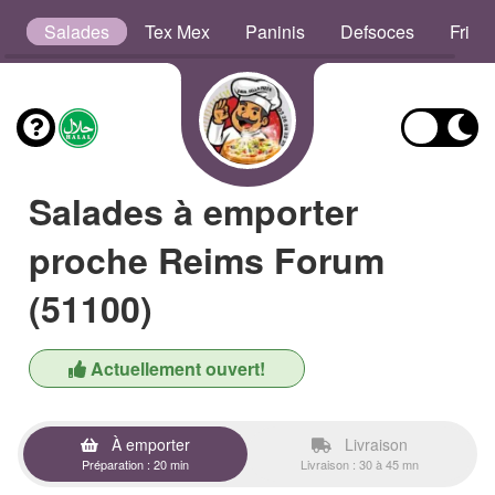
es
Salades
Tex Mex
Paninis
Defsoces
Frites
Salades à emporter
proche Reims Forum
(51100)
Actuellement ouvert!
À emporter
Livraison
Préparation : 20 min
Livraison : 30 à 45 mn