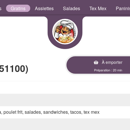
s
Gratins
Assiettes
Salades
Tex Mex
Panini
À emporter
51100)
Préparation : 20 min
a, poulet frit, salades, sandwiches, tacos, tex mex