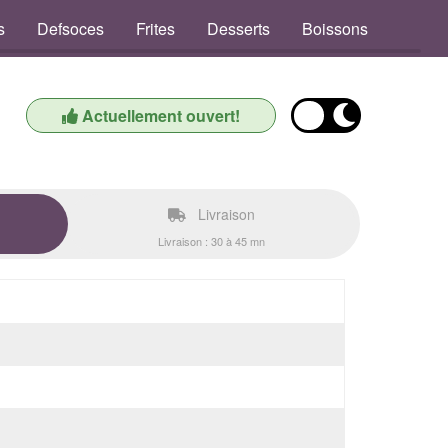
s
Defsoces
Frites
Desserts
Boissons
Actuellement ouvert!
Livraison
Livraison : 30 à 45 mn