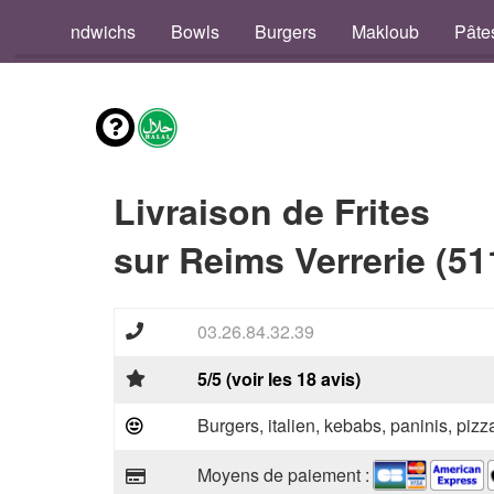
os
Sandwichs
Bowls
Burgers
Makloub
Pâte
Livraison de Frites
sur Reims Verrerie (51
03.26.84.32.39
5/5 (voir les 18 avis)
Burgers, italien, kebabs, paninis, pizz
Moyens de paiement :