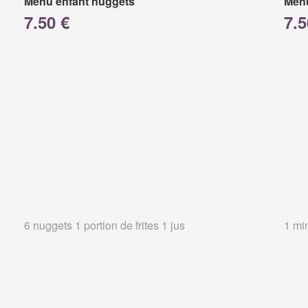
Menu enfant nuggets
Menu
7.50 €
7.5
6 nuggets 1 portion de frites 1 jus
1 min