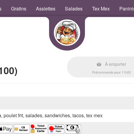
s
Gratins
Assiettes
Salades
Tex Mex
Panini
À emporter
100)
Précommande pour 11h20
a, poulet frit, salades, sandwiches, tacos, tex mex