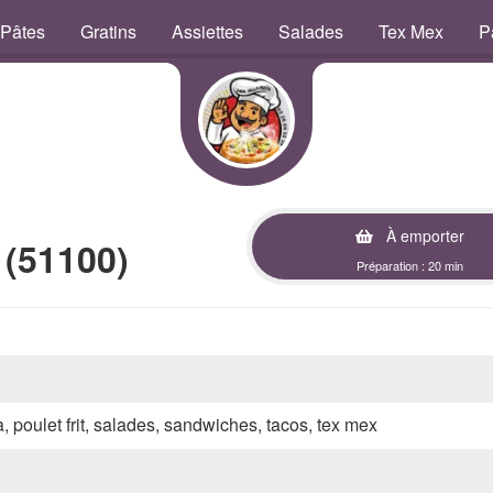
Pâtes
Gratins
Assiettes
Salades
Tex Mex
P
À emporter
 (51100)
Préparation : 20 min
a, poulet frit, salades, sandwiches, tacos, tex mex