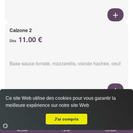
Calzone 2
11.00 €
Dès
Base sauce tomate, mozzarella, viande hachée, oeuf
Ce site Web utilise des cookies pour vous garantir la
Calzon 3
meilleure expérience sur notre site Web
Livraison sur Reims Saint-Nicaise
11.00 €
Dès
J'ai compris
Accueil
Panier
Compte