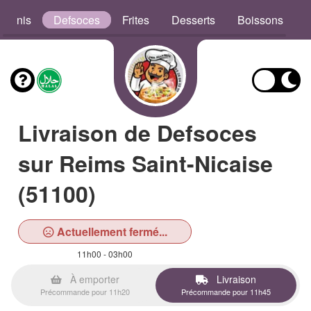
aninis
Defsoces
Frites
Desserts
Boissons
Livraison de Defsoces
sur Reims Saint-Nicaise
(51100)
Actuellement fermé...
11h00 - 03h00
À emporter
Livraison
Précommande pour 11h20
Précommande pour 11h45