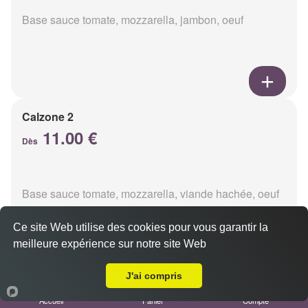
Base sauce tomate, mozzarella, jambon, oeuf
Calzone 2
11.00 €
Dès
Base sauce tomate, mozzarella, viande hachée, oeuf
Ce site Web utilise des cookies pour vous garantir la
meilleure expérience sur notre site Web
A Emporter sur Reims Saint-Nicaise
J'ai compris
Calzon 3
Accueil
Panier
Compte