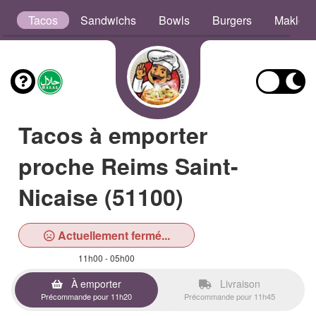
s
Tacos
Sandwichs
Bowls
Burgers
Maklou
Tacos à emporter
proche Reims Saint-
Nicaise (51100)
Actuellement fermé...
11h00 - 05h00
À emporter
Livraison
Précommande pour 11h20
Précommande pour 11h45