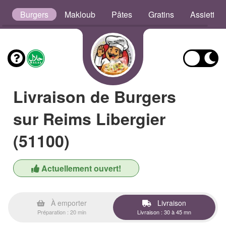
s
Burgers
Makloub
Pâtes
Gratins
Assiettes
Livraison de Burgers
sur Reims Libergier
(51100)
Actuellement ouvert!
À emporter
Livraison
Préparation : 20 min
Livraison : 30 à 45 mn