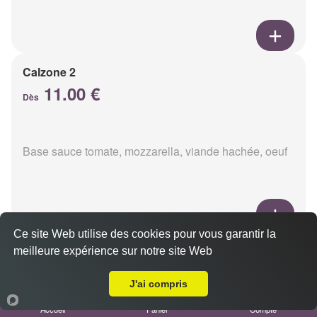
Calzone 2
11.00 €
Dès
Base sauce tomate, mozzarella, viande hachée, oeuf
Ce site Web utilise des cookies pour vous garantir la
Calzon 3
meilleure expérience sur notre site Web
Livraison sur Reims Libergier
11.00 €
Dès
J'ai compris
Accueil
Panier
Compte