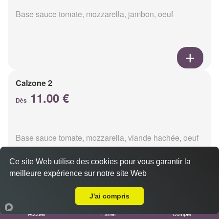
Base sauce tomate, mozzarella, jambon, oeuf
Calzone 2
11.00 €
Dès
Base sauce tomate, mozzarella, viande hachée, oeuf
Ce site Web utilise des cookies pour vous garantir la
meilleure expérience sur notre site Web
A Emporter sur Reims Libergier
J'ai compris
Calzon 3
Accueil
Panier
Compte