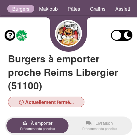
s
Burgers
Makloub
Pâtes
Gratins
Assiettes
Burgers à emporter
proche Reims Libergier
(51100)
Actuellement fermé...
À emporter
Livraison
Précommande possible
Précommande possible