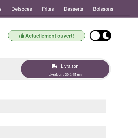
s
Defsoces
Frites
Desserts
Boissons
Actuellement ouvert!
Livraison
Livraison : 30 à 45 mn