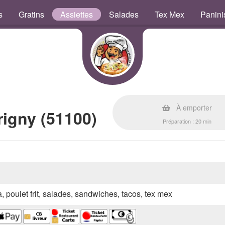
s
Gratins
Assiettes
Salades
Tex Mex
Panini
À emporter
igny (51100)
Préparation : 20 min
a, poulet frit, salades, sandwiches, tacos, tex mex