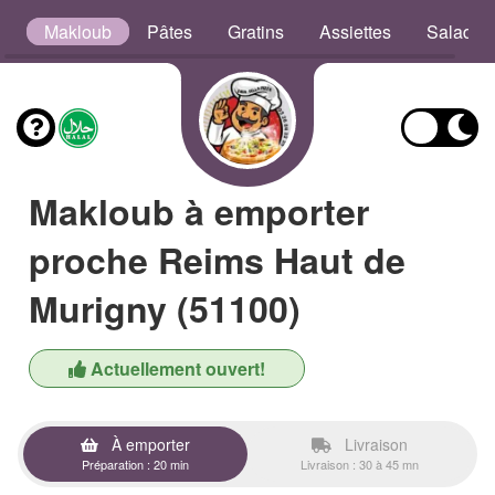
s
Makloub
Pâtes
Gratins
Assiettes
Salades
Makloub à emporter
proche Reims Haut de
Murigny (51100)
Actuellement ouvert!
À emporter
Livraison
Préparation : 20 min
Livraison : 30 à 45 mn