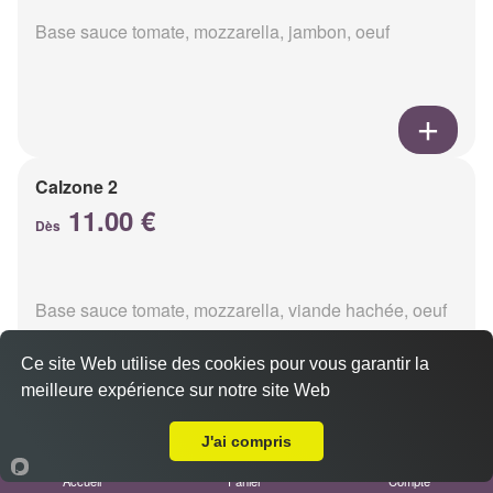
Base sauce tomate, mozzarella, jambon, oeuf
Calzone 2
11.00 €
Dès
Base sauce tomate, mozzarella, viande hachée, oeuf
Ce site Web utilise des cookies pour vous garantir la
meilleure expérience sur notre site Web
A Emporter sur Reims Haut de Murigny
J'ai compris
Calzon 3
Accueil
Panier
Compte