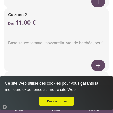
Calzone 2
11.00 €
Dès
Base sauce tomate, mozzarella, viande hachée, oeuf
Calzon 3
Ce site Web utilise des cookies pour vous garantir la
11.00 €
Dès
meilleure expérience sur notre site Web
Livraison sur Reims Erlon
J'ai compris
Base sauce tomate, mozzarella, oeuf, poulet,
Accueil
Panier
Compte
champignons