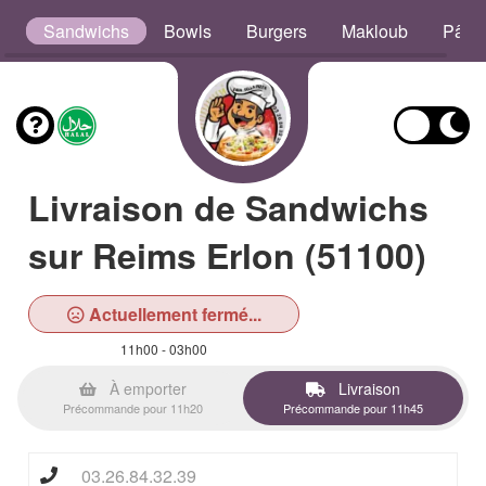
s
Sandwichs
Bowls
Burgers
Makloub
Pâte
Livraison de Sandwichs
sur Reims Erlon (51100)
Actuellement fermé...
11h00 - 03h00
À emporter
Livraison
Précommande pour 11h20
Précommande pour 11h45
03.26.84.32.39