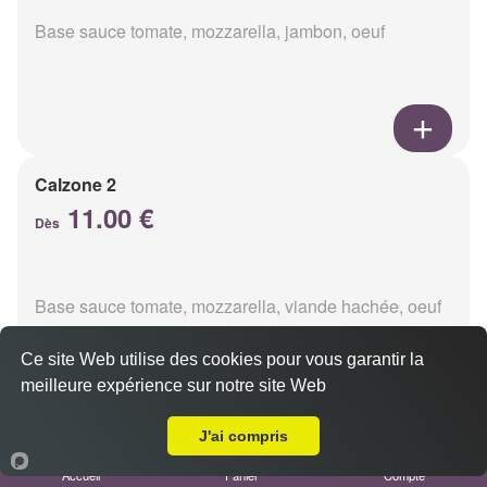
Base sauce tomate, mozzarella, jambon, oeuf
Calzone 2
11.00 €
Dès
Base sauce tomate, mozzarella, viande hachée, oeuf
Ce site Web utilise des cookies pour vous garantir la
meilleure expérience sur notre site Web
A Emporter sur Reims Erlon
J'ai compris
Calzon 3
Accueil
Panier
Compte