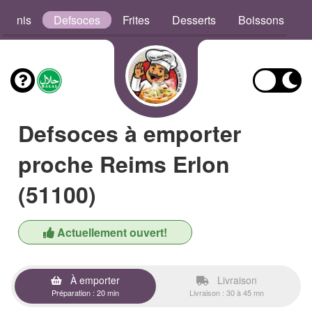
aninis
Defsoces
Frites
Desserts
Boissons
Defsoces à emporter
proche Reims Erlon
(51100)
Actuellement ouvert!
À emporter
Livraison
Préparation : 20 min
Livraison : 30 à 45 mn