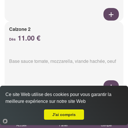
Calzone 2
11.00 €
Dès
Base sauce tomate, mozzarella, viande hachée, oeuf
Ce site Web utilise des cookies pour vous garantir la
Calzon 3
meilleure expérience sur notre site Web
Livraison sur Reims Croix Rouge
11.00 €
Dès
J'ai compris
Accueil
Panier
Compte