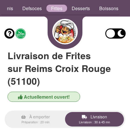
aninis
Defsoces
Frites
Desserts
Boissons
Livraison de Frites
sur Reims Croix Rouge
(51100)
Actuellement ouvert!
À emporter
Livraison
Préparation : 20 min
Livraison : 30 à 45 mn