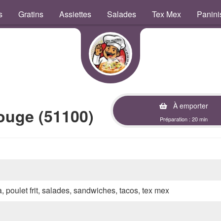
s
Gratins
Assiettes
Salades
Tex Mex
Panini
À emporter
ouge (51100)
Préparation : 20 min
a, poulet frit, salades, sandwiches, tacos, tex mex