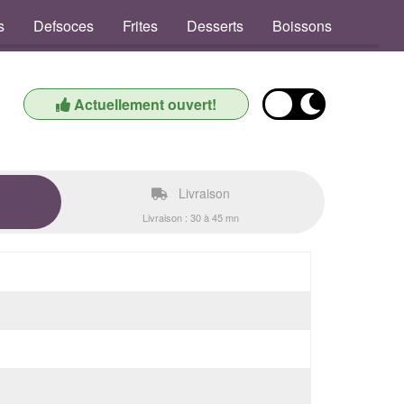
s
Defsoces
Frites
Desserts
Boissons
Actuellement ouvert!
Livraison
Livraison : 30 à 45 mn