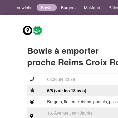
os
Sandwichs
Bowls
Burgers
Makloub
Pâte
Bowls à emporter
proche Reims Croix R
03.26.84.32.39
5/5 (voir les 18 avis)
Burgers, italien, kebabs, paninis, pizz
16, Avenue Jean Jaurès