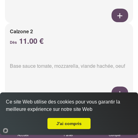
Calzone 2
11.00 €
Dès
Base sauce tomate, mozzarella, viande hachée, oeuf
Ce site Web utilise des cookies pour vous garantir la
Calzon 3
meilleure expérience sur notre site Web
Livraison sur Reims Châtillons
11.00 €
Dès
J'ai compris
Accueil
Panier
Compte