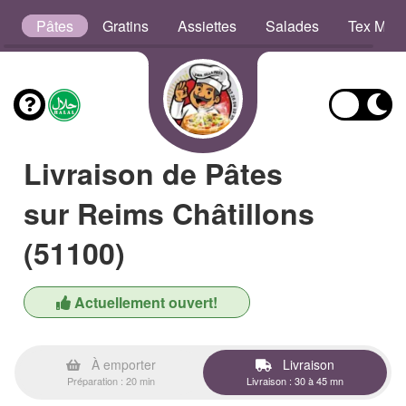
b
Pâtes
Gratins
Assiettes
Salades
Tex Mex
Livraison de Pâtes
sur Reims Châtillons
(51100)
Actuellement ouvert!
À emporter
Livraison
Préparation : 20 min
Livraison : 30 à 45 mn