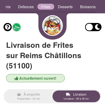
aninis
Defsoces
Frites
Desserts
Boissons
Livraison de Frites
sur Reims Châtillons
(51100)
Actuellement ouvert!
À emporter
Livraison
Préparation : 20 min
Livraison : 30 à 45 mn