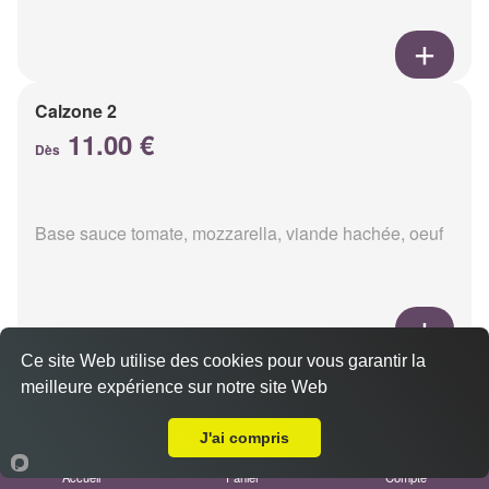
Calzone 2
11.00 €
Dès
Base sauce tomate, mozzarella, viande hachée, oeuf
Ce site Web utilise des cookies pour vous garantir la
Calzon 3
meilleure expérience sur notre site Web
Livraison sur Reims Châtillons
11.00 €
Dès
J'ai compris
Accueil
Panier
Compte