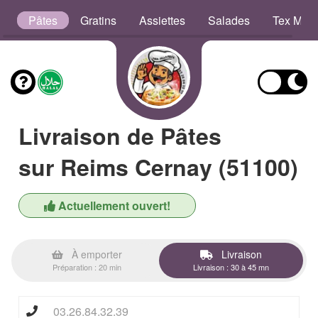
b
Pâtes
Gratins
Assiettes
Salades
Tex Mex
Livraison de Pâtes
sur Reims Cernay (51100)
Actuellement ouvert!
À emporter
Livraison
Préparation : 20 min
Livraison : 30 à 45 mn
03.26.84.32.39