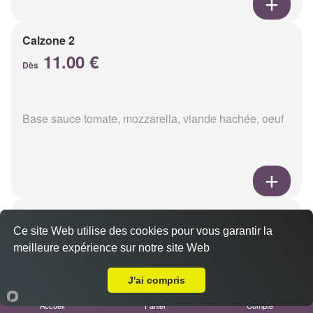
Calzone 2
11.00 €
Dès
Base sauce tomate, mozzarella, viande hachée, oeuf
Calzon 3
Ce site Web utilise des cookies pour vous garantir la
11.00 €
Dès
meilleure expérience sur notre site Web
Livraison sur Reims Cernay
J'ai compris
Base sauce tomate, mozzarella, oeuf, poulet,
Accueil
Panier
Compte
champignons