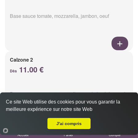
Base sauce tomate, mozzarella, jambon, oeuf
Calzone 2
11.00 €
Dès
Base sauce tomate, mozzarella, viande hachée, oeuf
Ce site Web utilise des cookies pour vous garantir la
meilleure expérience sur notre site Web
A Emporter sur Reims Cernay
J'ai compris
Accueil
Panier
Compte
Calzon 3