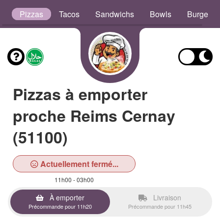
s
Pizzas
Tacos
Sandwichs
Bowls
Burgers
Pizzas à emporter
proche Reims Cernay
(51100)
Actuellement fermé...
11h00 - 03h00
À emporter
Livraison
Précommande pour 11h20
Précommande pour 11h45