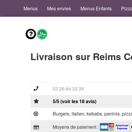
Menus
Mes envies
Menus Enfants
Pizz
Livraison sur Reims C
03.26.84.32.39
5/5 (voir les 18 avis)
Burgers, italien, kebabs, paninis, pizz
Moyens de paiement :