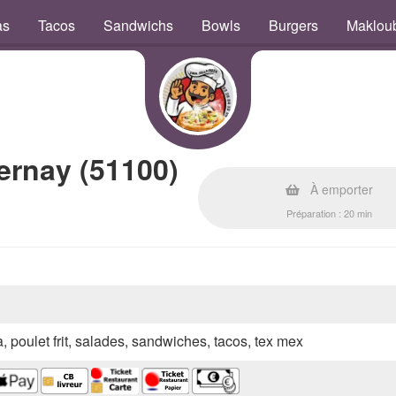
as
Tacos
Sandwichs
Bowls
Burgers
Maklou
ernay (51100)
À emporter
Préparation : 20 min
a, poulet frit, salades, sandwiches, tacos, tex mex