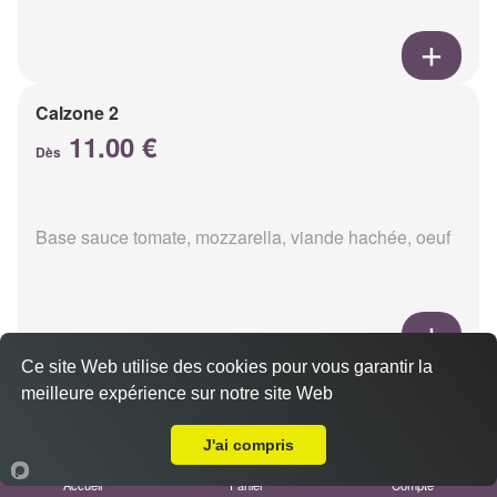
Calzone 2
11.00 €
Dès
Base sauce tomate, mozzarella, viande hachée, oeuf
Ce site Web utilise des cookies pour vous garantir la
Calzon 3
meilleure expérience sur notre site Web
Livraison sur Reims Boulingrin
11.00 €
Dès
J'ai compris
Accueil
Panier
Compte