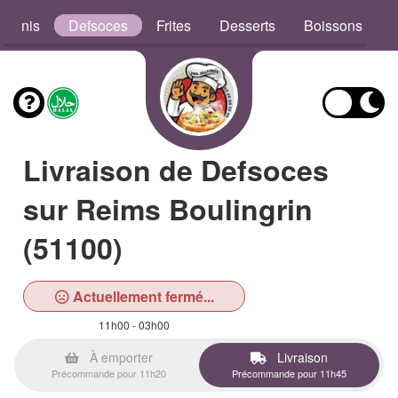
aninis
Defsoces
Frites
Desserts
Boissons
Livraison de Defsoces
sur Reims Boulingrin
(51100)
Actuellement fermé...
11h00 - 03h00
À emporter
Livraison
Précommande pour 11h20
Précommande pour 11h45