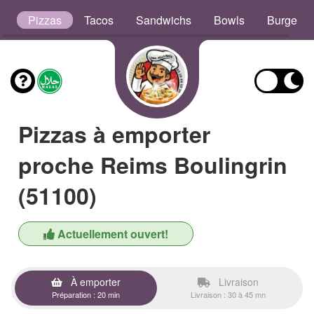
s
Pizzas
Tacos
Sandwichs
Bowls
Burgers
Pizzas à emporter
proche Reims Boulingrin
(51100)
Actuellement ouvert!
À emporter
Livraison
Préparation : 20 min
Livraison : 30 à 45 mn