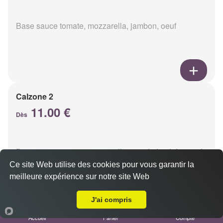
Base sauce tomate, mozzarella, jambon, oeuf
Calzone 2
11.00 €
Dès
Base sauce tomate, mozzarella, viande hachée, oeuf
Ce site Web utilise des cookies pour vous garantir la
meilleure expérience sur notre site Web
A Emporter sur Reims Boulingrin
J'ai compris
Accueil
Panier
Compte
Calzon 3