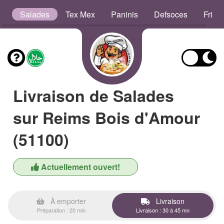
es
Salades
Tex Mex
Paninis
Defsoces
Frites
Livraison de Salades
sur Reims Bois d'Amour
(51100)
Actuellement ouvert!
À emporter
Livraison
Préparation : 20 min
Livraison : 30 à 45 mn