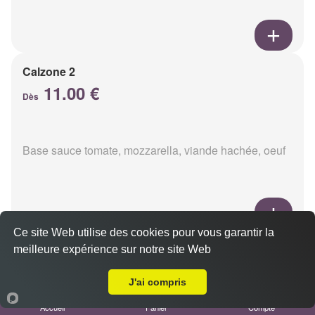
Calzone 2
11.00 €
Dès
Base sauce tomate, mozzarella, viande hachée, oeuf
Ce site Web utilise des cookies pour vous garantir la
Calzon 3
meilleure expérience sur notre site Web
Livraison sur Reims Bois d'Amour
11.00 €
Dès
J'ai compris
Accueil
Panier
Compte