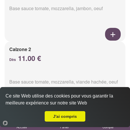
Base sauce tomate, mozzarella, jambon, oeuf
Calzone 2
11.00 €
Dès
Base sauce tomate, mozzarella, viande hachée, oeuf
Ce site Web utilise des cookies pour vous garantir la
meilleure expérience sur notre site Web
A Emporter sur Reims Bois d'Amour
J'ai compris
Calzon 3
Accueil
Panier
Compte