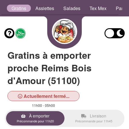
s
Gratins
Assiettes
Salades
Tex Mex
Panin
Gratins à emporter
proche Reims Bois
d'Amour (51100)
Actuellement fermé...
11h00 - 05h00
À emporter
Livraison
Précommande pour 11h20
Précommande pour 11h45