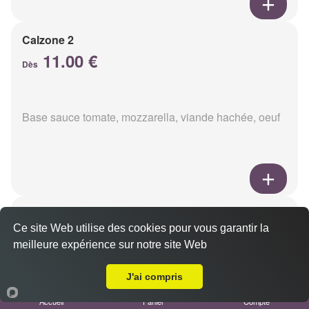
Calzone 2
11.00 €
Dès
Base sauce tomate, mozzarella, viande hachée, oeuf
Calzon 3
Ce site Web utilise des cookies pour vous garantir la
11.00 €
Dès
meilleure expérience sur notre site Web
Livraison sur Betheny
J'ai compris
Base sauce tomate, mozzarella, oeuf, poulet,
Accueil
Panier
Compte
champignons