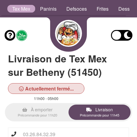
s
Tex Mex
Paninis
Defsoces
Frites
Dessert
Livraison de Tex Mex
sur Betheny (51450)
Actuellement fermé...
11h00 - 05h00
À emporter
Livraison
Précommande pour 11h20
Précommande pour 11h45
03.26.84.32.39