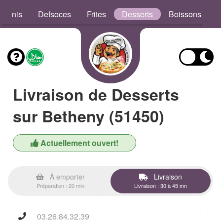
aninis
Defsoces
Frites
Desserts
Boissons
Livraison de Desserts
sur Betheny (51450)
Actuellement ouvert!
À emporter
Livraison
Préparation : 20 min
Livraison : 30 à 45 mn
03.26.84.32.39