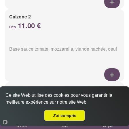
Calzone 2
11.00 €
Dès
Base sauce tomate, mozzarella, viande hachée, oeuf
Calzon 3
Ce site Web utilise des cookies pour vous garantir la
11.00 €
Dès
meilleure expérience sur notre site Web
Livraison sur Betheny
J'ai compris
Base sauce tomate, mozzarella, oeuf, poulet,
Accueil
Panier
Compte
champignons