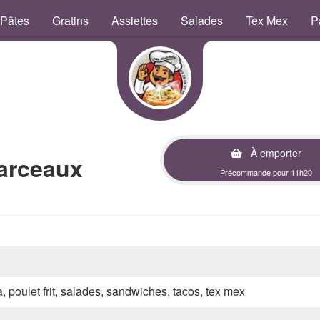
Pâtes
Gratins
Assiettes
Salades
Tex Mex
P
À emporter
arceaux
Précommande pour 11h20
a, poulet frit, salades, sandwiches, tacos, tex mex