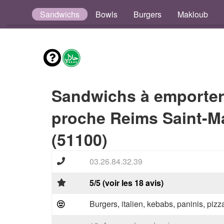
Tacos
Sandwichs
Bowls
Burgers
Makloub
Sandwichs à emporter
proche Reims Saint-M
(51100)
03.26.84.32.39
5/5 (voir les 18 avis)
Burgers, italien, kebabs, paninis, pizz