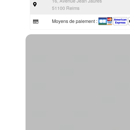
16, Avenue Jean Jaurès
51100 Reims
Moyens de paiement :