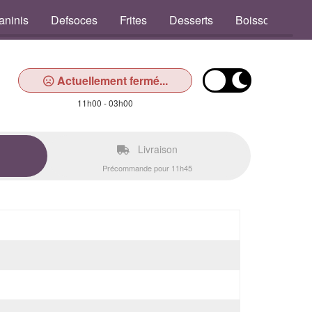
aninis
Defsoces
Frites
Desserts
Boissons
Actuellement fermé...
11h00 - 03h00
Livraison
Précommande pour 11h45