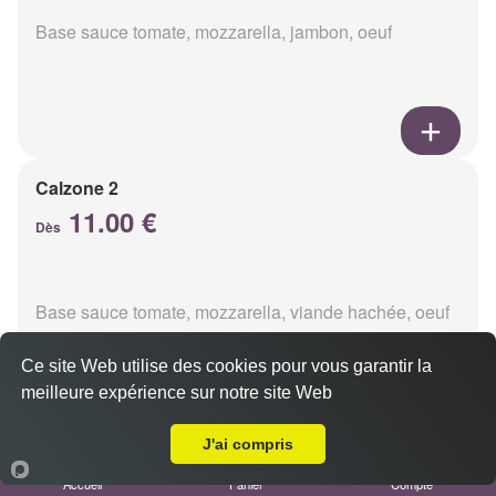
Base sauce tomate, mozzarella, jambon, oeuf
Calzone 2
11.00 €
Dès
Base sauce tomate, mozzarella, viande hachée, oeuf
Ce site Web utilise des cookies pour vous garantir la
meilleure expérience sur notre site Web
A Emporter sur Reims Saint-Marceaux
J'ai compris
Calzon 3
Accueil
Panier
Compte