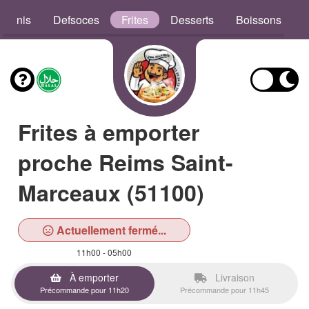
aninis
Defsoces
Frites
Desserts
Boissons
Frites à emporter
proche Reims Saint-
Marceaux (51100)
Actuellement fermé...
11h00 - 05h00
À emporter
Livraison
Précommande pour 11h20
Précommande pour 11h45