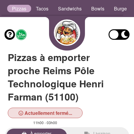
s
Pizzas
Tacos
Sandwichs
Bowls
Burgers
Pizzas à emporter
proche Reims Pôle
Technologique Henri
Farman (51100)
Actuellement fermé...
11h00 - 03h00
À emporter
Livraison