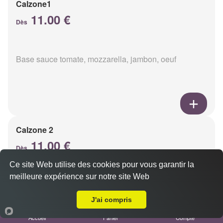
Calzone1
11.00 €
Dès
Base sauce tomate, mozzarella, jambon, oeuf
Calzone 2
11.00 €
Dès
Ce site Web utilise des cookies pour vous garantir la
meilleure expérience sur notre site Web
Base sauce tomate, mozzarella, viande hachée, oeuf
A Emporter sur Reims Pôle Technologique Henri Farman
J'ai compris
Accueil
Panier
Compte